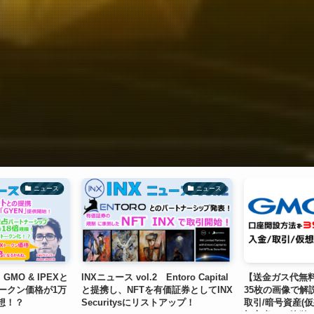
ニュース
ニュース
 GMO & IPEXと
INXニュース vol.2 Entoro Capital
【送金ガス代無料
トークン価格が1万
と提携し、NFTを有価証券としてINX
35枚の画像で解
想！？
Securitysにリストアップ！
取引/暗号資産(